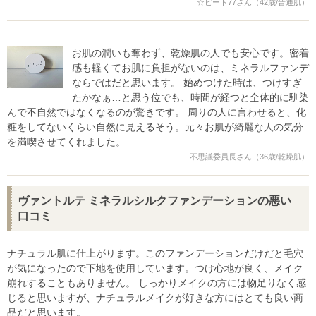
☆ビート77さん（42歳/普通肌）
お肌の潤いも奪わず、乾燥肌の人でも安心です。密着
感も軽くてお肌に負担がないのは、ミネラルファンデ
ならではだと思います。 始めつけた時は、つけすぎ
たかなぁ…と思う位でも、時間が経つと全体的に馴染
んで不自然ではなくなるのが驚きです。 周りの人に言わせると、化
粧をしてないくらい自然に見えるそう。元々お肌が綺麗な人の気分
を満喫させてくれました。
不思議委員長さん（36歳/乾燥肌）
ヴァントルテ ミネラルシルクファンデーションの悪い
口コミ
ナチュラル肌に仕上がります。このファンデーションだけだと毛穴
が気になったので下地を使用しています。つけ心地が良く、メイク
崩れすることもありません。 しっかりメイクの方には物足りなく感
じると思いますが、ナチュラルメイクが好きな方にはとても良い商
品だと思います。