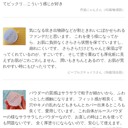
てビックリ…こういう感じが好き
丹波にゃんさん（42歳/敏感肌）
気になる吹き出物跡などが割ときれいにぼかせられる
ファンデだと思います。 これを使う様になってか
ら、お肌に負担なくさらさら状態を保てていますし、
崩れにくいです。 さらさらだけどちゃんと保湿は守
ってくれているのが、すごいです。 そして塗り重ねても厚化粧に見
えずお肌がごわごわしません。 潤いもきちんとあるので、お肌が荒
れやすい時にもぴったりです。
ピープルズチョイスさん（36歳/混合肌）
パウダーの質感はサラサラで粒子が細かいから、ふわ
っとした感触になります。 フィット感が程良く、毛
穴やキメの乱れなどもきちんとカバー出来るところも
良くて、愛用しています。 これ自体がルースパウダ
ーの様なサラサラしたパウダーなので、お直しの時はこれを使って
も問題ないです。 全く厚塗りにならないので、安心して使えます。