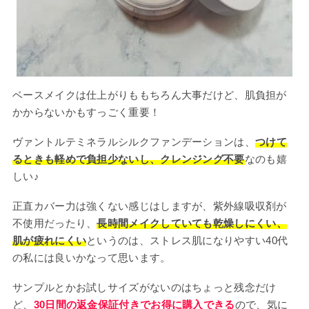
ベースメイクは仕上がりももちろん大事だけど、肌負担が
かからないかもすっごく重要！
ヴァントルテミネラルシルクファンデーションは、
つけて
るときも軽めで負担少ないし、クレンジング不要
なのも嬉
しい♪
正直カバー力は強くない感じはしますが、紫外線吸収剤が
不使用だったり、
長時間メイクしていても乾燥しにくい、
肌が疲れにくい
というのは、ストレス肌になりやすい40代
の私には良いかなって思います。
サンプルとかお試しサイズがないのはちょっと残念だけ
ど、
30日間の返金保証付きでお得に購入できる
ので、気に