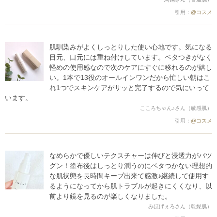
引用：
@コスメ
肌馴染みがよくしっとりした使い心地です。気になる
目元、口元には重ね付けしています。ベタつきがなく
軽めの使用感なので次のケアにすぐに移れるのが嬉し
い。1本で13役のオールインワンだから忙しい朝はこ
れ1つでスキンケアがサッと完了するので気にいって
います。
こころちゃん♪さん（敏感肌）
引用：
@コスメ
なめらかで優しいテクスチャーは伸びと浸透力がバツ
グン！塗布後はしっとり潤うのにベタつかない理想的
な肌状態を長時間キープ出来て感激♪継続して使用す
るようになってから肌トラブルが起きにくくなり、以
前より鏡を見るのが楽しくなりました。
みほげぇろさん（乾燥肌）